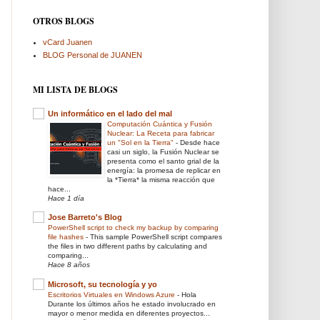
OTROS BLOGS
vCard Juanen
BLOG Personal de JUANEN
MI LISTA DE BLOGS
Un informático en el lado del mal
Computación Cuántica y Fusión
Nuclear: La Receta para fabricar
un "Sol en la Tierra"
-
Desde hace
casi un siglo, la Fusión Nuclear se
presenta como el santo grial de la
energía: la promesa de replicar en
la *Tierra* la misma reacción que
hace...
Hace 1 día
Jose Barreto's Blog
PowerShell script to check my backup by comparing
file hashes
-
This sample PowerShell script compares
the files in two different paths by calculating and
comparing...
Hace 8 años
Microsoft, su tecnología y yo
Escritorios Virtuales en Windows Azure
-
Hola
Durante los últimos años he estado involucrado en
mayor o menor medida en diferentes proyectos...