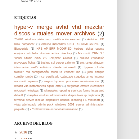
Hace 12 años
ETIQUETAS
hyper-v merge avhd vhd mezclar
discos virtuales mover archivos
(2)
70-620 windows vista mcp certificación examen
(1)
Arduino LED
blink parpadear
(1)
Arduino materiales UNO R3 ATMEGA328P
(1)
Bienvenida
(1)
KRB_AP_ERR_MODIFIED kerbers ticket cuenta
equipo controlador dominio active directory
(1)
Microsoft CRM 3.0
Visual Studio 2005 VS Template Callout
(1)
arduino educación
proyectos fichas
(1)
backup sql server caliente
(1)
exchange almacen
información raid5 antivirus cliente microsoft
(1)
hyper-v cluster
failover red configuración failed to connect nic
(1)
juan enrique
cambio rumbo
(1)
mcp certificado caducado cagadas amos internet
microsoft ayavoo
(1)
nagios hyper-v processor monitorización
(1)
ntback vss instantaneas sqlvdi error
(1)
preguntas errores cuestiones
microsoft windows
(1)
sharepoint reporting services forms integrated
default
(1)
tarjetas ocultas administrador dispositivos ip duplicada
(1)
terminal server licecias dispositivo usuario licensing TS Microsoft
(1)
vista adminpack admin pack windows 2003 server administracion
paquete
(1)
x7510 firmware español actualización
(1)
ARCHIVO DEL BLOG
►
2016
(3)
►
2013
(4)