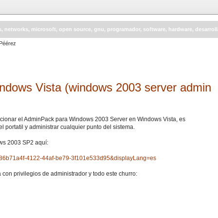
s, networks, microsoft, open source, gnu, programador, software, hardware, desarrol
indows Vista (windows 2003 server admin
uncionar el AdminPack para Windows 2003 Server en Windows Vista, es
 portatil y administrar cualquier punto del sistema.
ows 2003 SP2 aquí:
Id=86b71a4f-4122-44af-be79-3f101e533d95&displayLang=es
con privilegios de administrador y todo este churro: