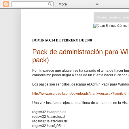
Claves: técnico, rede
DOMINGO, 24 DE FEBRERO DE 2008
Pack de administración para W
pack)
Por fin parece que alguien se ha currado el tema de hacer f
comodisimo poder llegar a casa de un cliente hacer click con el
Los pasos son sencillos, descarga el Admin Pack para Wind
http://www.microsoft.com/downloads/thankyou.aspx?family
Una vez instalados ejecuta una linea de comandos en tu Vista 
regsvr32 /s adprop.dll
regsvr32 /s azroles.dll
regsvr32 /s azroleui.dll
regsvr32 /s ccfg95.dll